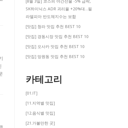
[8월 3일] 코스피 야간선물 -5% 급락,
SK하이닉스 ADR 괴리율 +20%대…필
라델피아 반도체지수는 보합
[맛집] 청라 맛집 추천 BEST 10
[맛집] 경동시장 맛집 추천 BEST 10
[맛집] 오사카 맛집 추천 BEST 10
[맛집] 망원동 맛집 추천 BEST 10
기
인
문
카테고리
[01.IT]
[11.지역별 맛집]
[12.음식별 맛집]
[21.가볼만한 곳]
큼