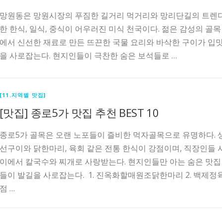
망원동은 망원시장의 푸짐한 길거리 먹거리와 망리단길의 트렌
한 한식, 일식, 중식이 어우러진 미식 천국이다. 젊은 감성의 골목
에서 신선한 재료로 만든 뜨끈한 국물 요리와 바삭한 구이가 입
을 사로잡는다. 현지인들이 극찬한 숨은 보석들로 …
[11.지역별 맛집]
[맛집] 종로5가 맛집 추천 BEST 10
종로5가 골목은 오랜 노포들이 즐비한 먹자골목으로 유명하다. 
선구이와 닭한마리, 육회 같은 전통 한식이 강점이며, 직장인들 
이에서 칼국수와 찌개로 사랑받는다. 현지인들만 아는 숨은 맛집
들이 발길을 사로잡는다. ​​ 1. 진옥화할매원조닭한마리 2. 백제정
점 …