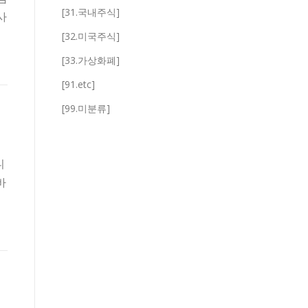
[31.국내주식]
사
[32.미국주식]
[33.가상화폐]
[91.etc]
[99.미분류]
니
바