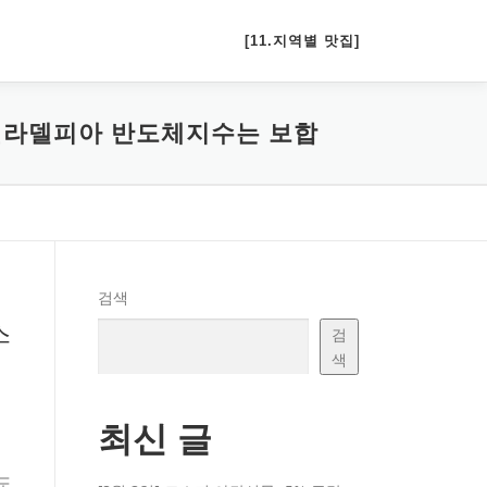
[11.지역별 맛집]
대…필라델피아 반도체지수는 보합
검색
스
검
색
최신 글
도