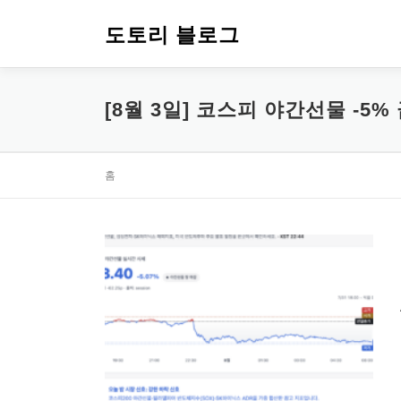
내
용
도토리 블로그
으
로
바
[8월 3일] 코스피 야간선물 -
로
가
기
홈